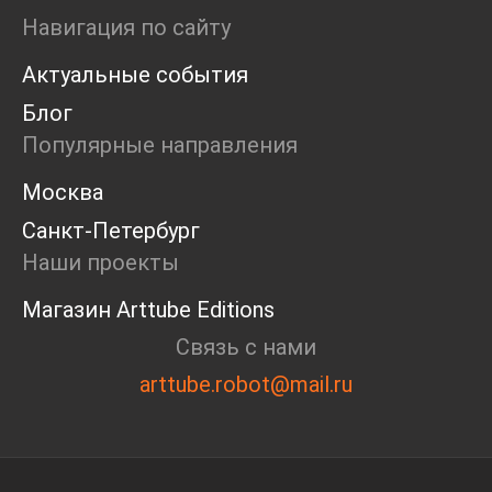
Пресс-конференция
Навигация по сайту
Маркет
Актуальные события
Ярмарка
Интервью
Блог
Open call
Популярные направления
Экскурсия
Дискуссия
Москва
Cosmoscow 2024
Санкт-Петербург
Blazar 2024
Встречи
Наши проекты
Круглый стол
Магазин Arttube Editions
Связь с нами
arttube.robot@mail.ru