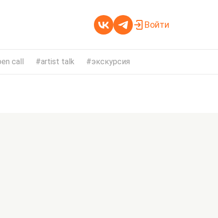
Войти
en call
artist talk
экскурсия