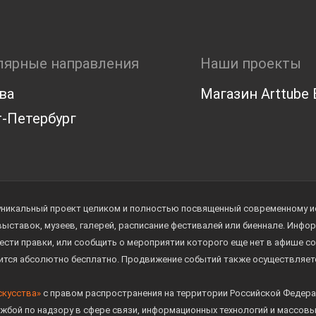
лярные направления
Наши проекты
ва
Магазин Arttube E
-Петербург
уникальный проект целиком и полностью посвященный современному иск
 выставок, музеев, галерей, расписание фестивалей или биеннале. Инф
ести правки, или сообщить о мероприятии которого еще нет в афише с
дится абсолютно бесплатно. Продвижение событий также осуществляе
скусства»
с правом распространения на территории Российской Федера
жбой по надзору в сфере связи, информационных технологий и массов