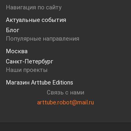
Пресс-конференция
Навигация по сайту
Маркет
Актуальные события
Ярмарка
Интервью
Блог
Open call
Популярные направления
Экскурсия
Дискуссия
Москва
Cosmoscow 2024
Санкт-Петербург
Blazar 2024
Встречи
Наши проекты
Круглый стол
Магазин Arttube Editions
Связь с нами
arttube.robot@mail.ru