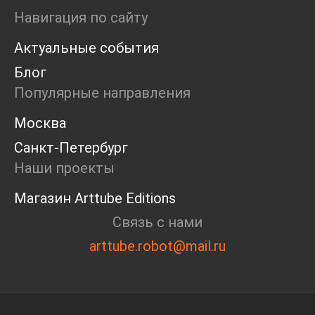
Пресс-конференция
Навигация по сайту
Маркет
Актуальные события
Ярмарка
Интервью
Блог
Open call
Популярные направления
Экскурсия
Дискуссия
Москва
Cosmoscow 2024
Санкт-Петербург
Blazar 2024
Встречи
Наши проекты
Круглый стол
Магазин Arttube Editions
Связь с нами
arttube.robot@mail.ru