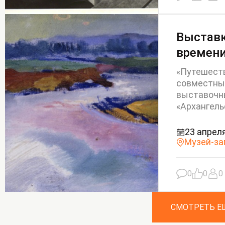
Выставк
времени
«Путешеств
совместны
выставочн
«Архангель
23 апреля
Музей-за
0
0
0
СМОТРЕТЬ Е