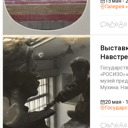
15 мая - 
Галерея 
0
0
0
Выставк
Навстре
Государст
«РОСИЗО» 
музей пред
Мухина. Нав
20 мая - 
Государс
0
0
0