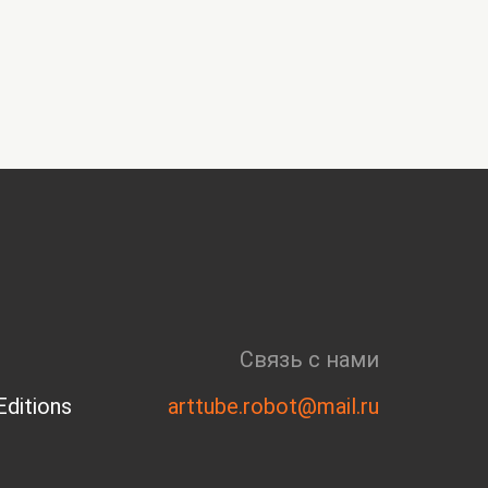
Связь с нами
ditions
arttube.robot@mail.ru