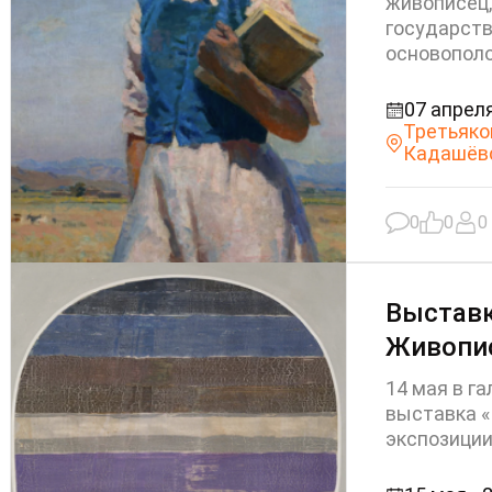
живописец,
государств
основополо
07 апреля
Третьяко
Кадашёв
0
0
0
Выставк
Живопи
14 мая в г
выставка «
экспозиции