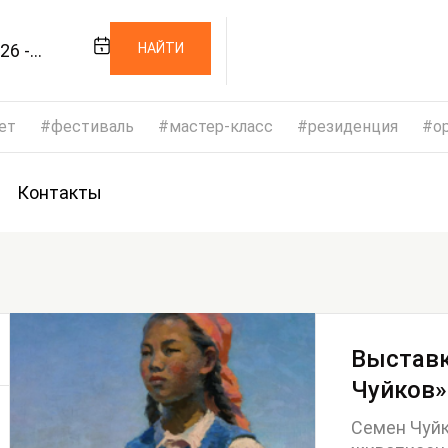
26 -
НАЙТИ
026
ет
фестиваль
мастер-класс
резиденция
op
Контакты
Выставк
Чуйков»
Семен Чуйк