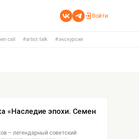
Войти
en call
artist talk
экскурсия
а «Наследие эпохи. Семен
ов – легендарный советский