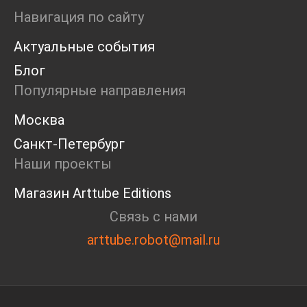
Пресс-конференция
Навигация по сайту
Маркет
Актуальные события
Ярмарка
Интервью
Блог
Open call
Популярные направления
Экскурсия
Дискуссия
Москва
Cosmoscow 2024
Санкт-Петербург
Blazar 2024
Встречи
Наши проекты
Круглый стол
Магазин Arttube Editions
Связь с нами
arttube.robot@mail.ru