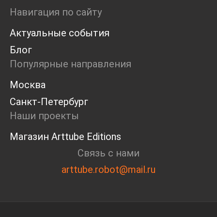
Пресс-конференция
Навигация по сайту
Маркет
Актуальные события
Ярмарка
Интервью
Блог
Open call
Популярные направления
Экскурсия
Дискуссия
Москва
Cosmoscow 2024
Санкт-Петербург
Blazar 2024
Встречи
Наши проекты
Круглый стол
Магазин Arttube Editions
Связь с нами
arttube.robot@mail.ru