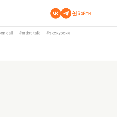
Войти
en call
artist talk
экскурсия