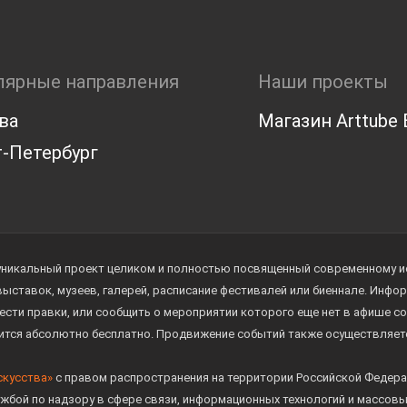
лярные направления
Наши проекты
ва
Магазин Arttube E
-Петербург
уникальный проект целиком и полностью посвященный современному иск
 выставок, музеев, галерей, расписание фестивалей или биеннале. Инф
ести правки, или сообщить о мероприятии которого еще нет в афише с
дится абсолютно бесплатно. Продвижение событий также осуществляе
скусства»
с правом распространения на территории Российской Федера
жбой по надзору в сфере связи, информационных технологий и массов