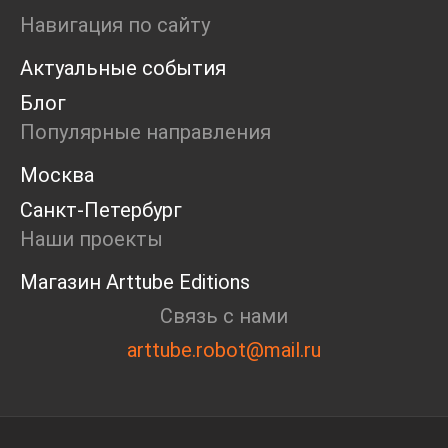
Пресс-конференция
Навигация по сайту
Маркет
Актуальные события
Ярмарка
Интервью
Блог
Open call
Популярные направления
Экскурсия
Дискуссия
Москва
Cosmoscow 2024
Санкт-Петербург
Blazar 2024
Встречи
Наши проекты
Круглый стол
Магазин Arttube Editions
Связь с нами
arttube.robot@mail.ru