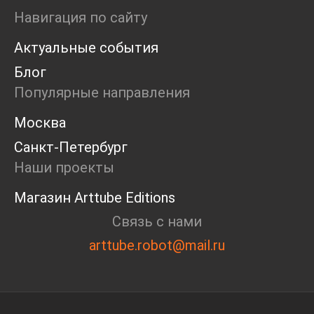
Пресс-конференция
Навигация по сайту
Маркет
Актуальные события
Ярмарка
Интервью
Блог
Open call
Популярные направления
Экскурсия
Дискуссия
Москва
Cosmoscow 2024
Санкт-Петербург
Blazar 2024
Встречи
Наши проекты
Круглый стол
Магазин Arttube Editions
Связь с нами
arttube.robot@mail.ru