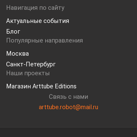
Пресс-конференция
Навигация по сайту
Маркет
Актуальные события
Ярмарка
Интервью
Блог
Open call
Популярные направления
Экскурсия
Дискуссия
Москва
Cosmoscow 2024
Санкт-Петербург
Blazar 2024
Встречи
Наши проекты
Круглый стол
Магазин Arttube Editions
Связь с нами
arttube.robot@mail.ru