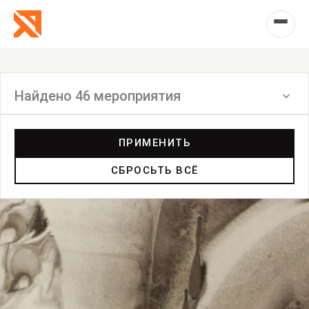
Найдено 46 мероприятия
Фильтр
ПРИМЕНИТЬ
СБРОСЬТЬ ВСЁ
Перформанс
Маркет
Выставка
Лекция
Фестиваль
Анонс
Мастерские
Дискуссия
Пост-релиз