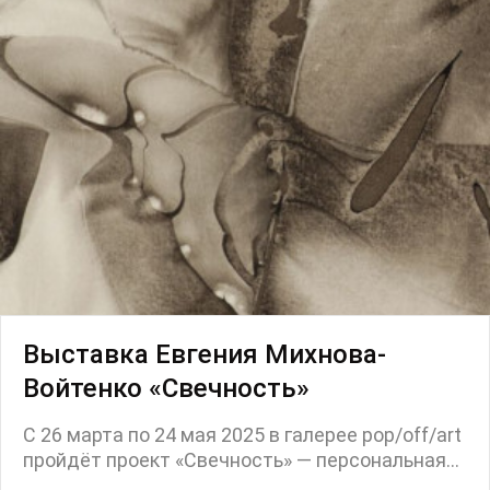
Пресс-конференция
Маркет
Ярмарка
Интервью
Open call
Экскурсия
Дискуссия
Cosmoscow 2024
Blazar 2024
Встречи
Круглый стол
Выставка Евгения Михнова-
Войтенко «Свечность»
С 26 марта по 24 мая 2025 в галерее pop/off/art
пройдёт проект «Свечность» — персональная...