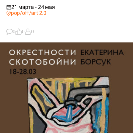
21 марта - 24 мая
pop/off/art 2.0
0
0
0