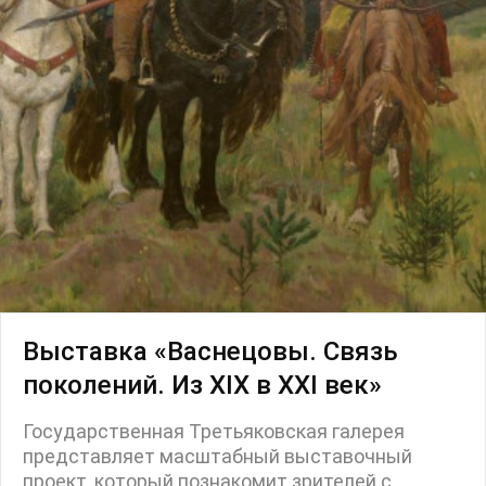
Пресс-конференция
Маркет
Ярмарка
Интервью
Open call
Экскурсия
Дискуссия
Cosmoscow 2024
Blazar 2024
Встречи
Круглый стол
Выставка «Васнецовы. Связь
поколений. Из XIX в XXI век»
Государственная Третьяковская галерея
представляет масштабный выставочный
проект, который познакомит зрителей с