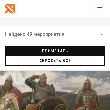
Найдено 49 мероприятия
Фильтр
ПРИМЕНИТЬ
СБРОСЬТЬ ВСЁ
Перформанс
Маркет
Выставка
Лекция
Фестиваль
Анонс
Мастерские
Дискуссия
Пост-релиз