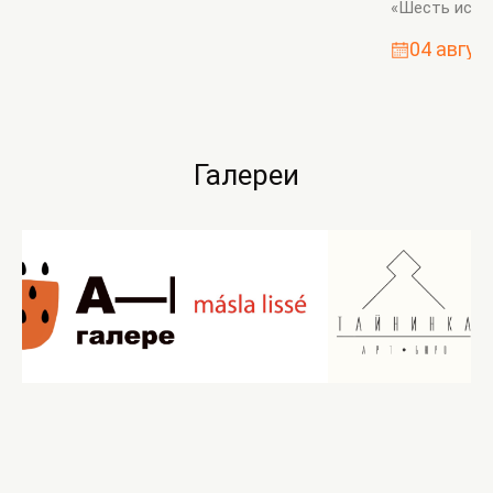
«Шесть истор
04 авгус
Галереи