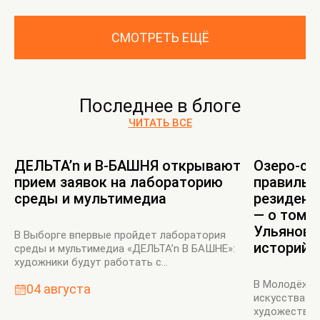
СМОТРЕТЬ ЕЩЁ
Последнее в блоге
ЧИТАТЬ ВСЕ
ДЕЛЬТА’n и В-БАШНЯ открывают
Озеро-се
прием заявок на лабораторию
правильн
среды и мультимедиа
резиденц
— о том,
Ульяновс
В Выборге впервые пройдет лаборатория
историй 
среды и мультимедиа «ДЕЛЬТА’n В БАШНЕ»:
художники будут работать с...
В Молодёжно
04 августа
искусства (
художествен