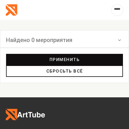
Найдено 0 мероприятия
Фильтр
ПРИМЕНИТЬ
СБРОСЬТЬ ВСЁ
Ярмарка
Выставка
Лекция
Фестиваль
Анонс
Мастерские
Дискуссия
Пост-релиз
Пресс-конференция