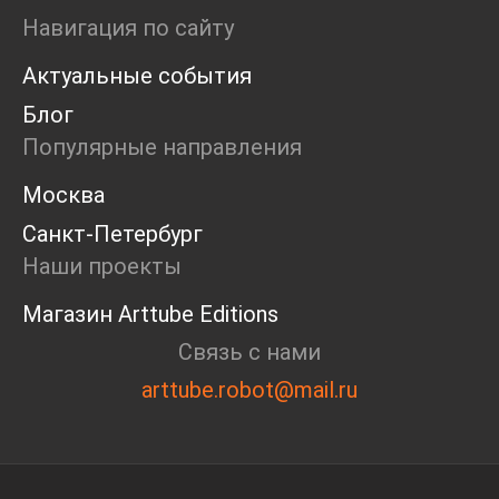
Маркет
Навигация по сайту
Ярмарка
Актуальные события
Интервью
Open call
Блог
Экскурсия
Популярные направления
Дискуссия
Cosmoscow 2024
Москва
Blazar 2024
Санкт-Петербург
Встречи
Круглый стол
Наши проекты
Магазин Arttube Editions
Связь с нами
arttube.robot@mail.ru