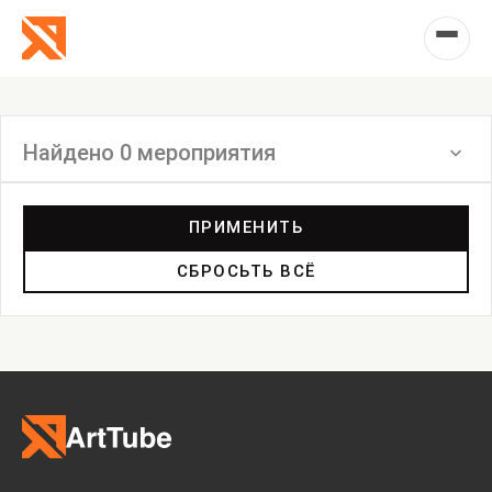
Найдено 0 мероприятия
Фильтр
ПРИМЕНИТЬ
СБРОСЬТЬ ВСЁ
Ярмарка
Выставка
Лекция
Фестиваль
Анонс
Мастерские
Дискуссия
Пост-релиз
Пресс-конференция