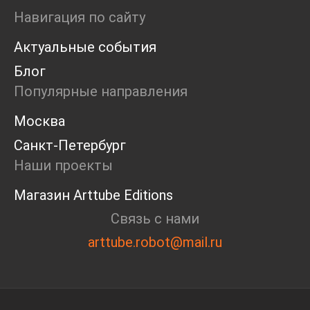
Маркет
Навигация по сайту
Ярмарка
Актуальные события
Интервью
Open call
Блог
Экскурсия
Популярные направления
Дискуссия
Cosmoscow 2024
Москва
Blazar 2024
Санкт-Петербург
Встречи
Круглый стол
Наши проекты
Магазин Arttube Editions
Связь с нами
arttube.robot@mail.ru