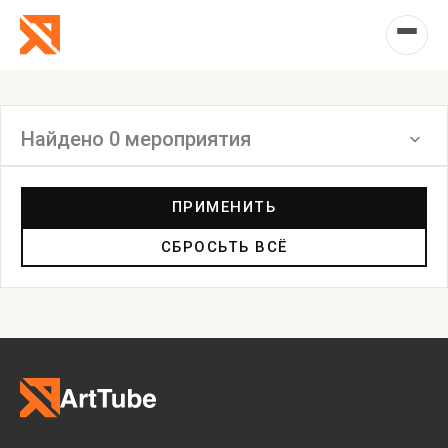
Найдено 0 мероприятия
Фильтр
ПРИМЕНИТЬ
СБРОСЬТЬ ВСЁ
Ярмарка
Выставка
Лекция
Фестиваль
Анонс
Мастерские
Дискуссия
Пост-релиз
Пресс-конференция