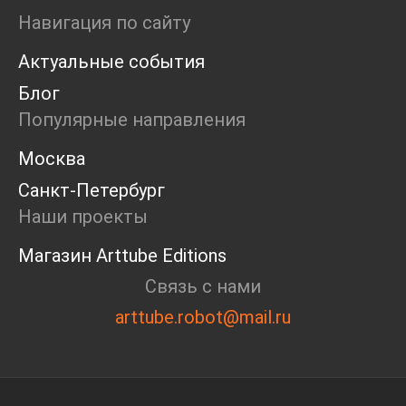
Маркет
Навигация по сайту
Ярмарка
Актуальные события
Интервью
Open call
Блог
Экскурсия
Популярные направления
Дискуссия
Cosmoscow 2024
Москва
Blazar 2024
Санкт-Петербург
Встречи
Круглый стол
Наши проекты
Магазин Arttube Editions
Связь с нами
arttube.robot@mail.ru