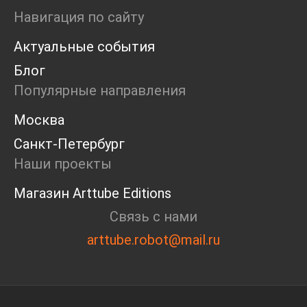
Маркет
Навигация по сайту
Ярмарка
Актуальные события
Интервью
Open call
Блог
Экскурсия
Популярные направления
Дискуссия
Cosmoscow 2024
Москва
Blazar 2024
Санкт-Петербург
Встречи
Круглый стол
Наши проекты
Магазин Arttube Editions
Связь с нами
arttube.robot@mail.ru