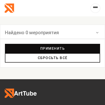
Найдено 0 мероприятия
Фильтр
ПРИМЕНИТЬ
СБРОСЬТЬ ВСЁ
Ярмарка
Выставка
Лекция
Фестиваль
Анонс
Мастерские
Дискуссия
Пост-релиз
Пресс-конференция