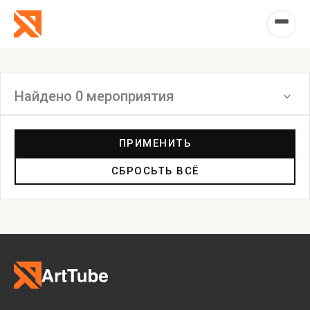
Найдено 0 мероприятия
Фильтр
ПРИМЕНИТЬ
СБРОСЬТЬ ВСЁ
Ярмарка
Выставка
Лекция
Фестиваль
Анонс
Мастерские
Дискуссия
Пост-релиз
Пресс-конференция