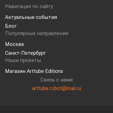
Маркет
Навигация по сайту
Ярмарка
Актуальные события
Интервью
Open call
Блог
Экскурсия
Популярные направления
Дискуссия
Cosmoscow 2024
Москва
Blazar 2024
Санкт-Петербург
Встречи
Круглый стол
Наши проекты
Магазин Arttube Editions
Связь с нами
arttube.robot@mail.ru