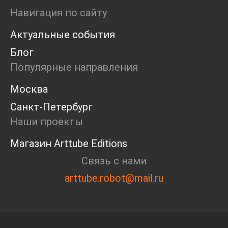
Маркет
Навигация по сайту
Ярмарка
Актуальные события
Интервью
Open call
Блог
Экскурсия
Популярные направления
Дискуссия
Cosmoscow 2024
Москва
Blazar 2024
Санкт-Петербург
Встречи
Круглый стол
Наши проекты
Магазин Arttube Editions
Связь с нами
arttube.robot@mail.ru