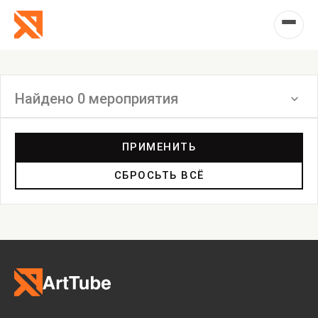
Найдено 0 мероприятия
Фильтр
ПРИМЕНИТЬ
СБРОСЬТЬ ВСЁ
Ярмарка
Выставка
Лекция
Фестиваль
Анонс
Мастерские
Дискуссия
Пост-релиз
Пресс-конференция