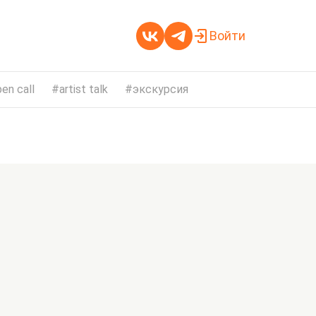
Войти
en call
artist talk
экскурсия