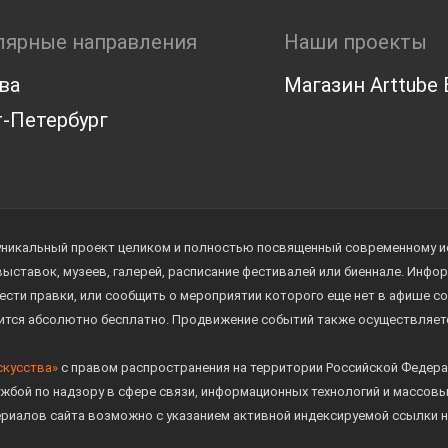
лярные направления
Наши проекты
ва
Магазин Arttube E
-Петербург
уникальный проект целиком и полностью посвященный современному иск
 выставок, музеев, галерей, расписание фестивалей или биеннале. Инф
ести правки, или сообщить о мероприятии которого еще нет в афише с
дится абсолютно бесплатно. Продвижение событий также осуществляе
скусства»
с правом распространения на территории Российской Федера
жбой по надзору в сфере связи, информационных технологий и массов
ериалов сайта возможно с указанием активной индексируемой ссылки н