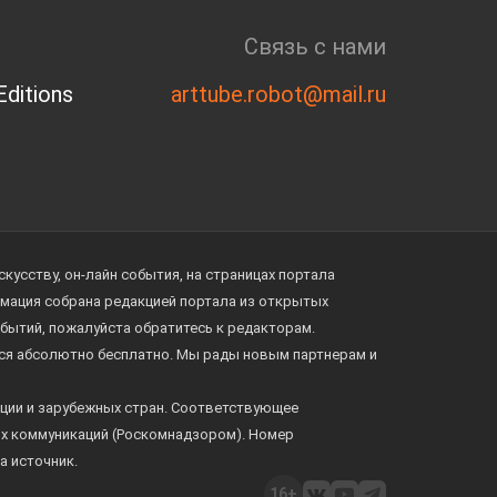
Связь с нами
ditions
arttube.robot@mail.ru
усству, он-лайн события, на страницах портала
ормация собрана редакцией портала из открытых
обытий, пожалуйста обратитесь к редакторам.
тся абсолютно бесплатно. Мы рады новым партнерам и
ции и зарубежных стран. Соответствующее
ых коммуникаций (Роскомнадзором). Номер
а источник.
16+