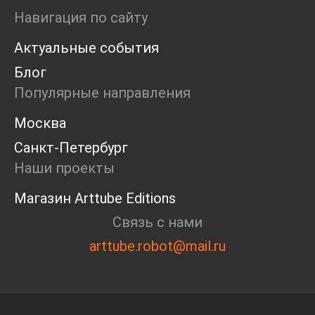
Ярмарка
Навигация по сайту
Интервью
Актуальные события
Open call
Экскурсия
Блог
Дискуссия
Популярные направления
Cosmoscow 2024
Blazar 2024
Москва
Встречи
Санкт-Петербург
Круглый стол
Наши проекты
Магазин Arttube Editions
Связь с нами
arttube.robot@mail.ru