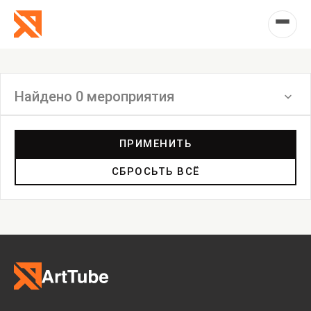
Найдено 0 мероприятия
Фильтр
ПРИМЕНИТЬ
СБРОСЬТЬ ВСЁ
Выставка
Лекция
Фестиваль
Анонс
Мастерские
Дискуссия
Пост-релиз
Пресс-конференция
Маркет