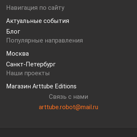
Ярмарка
Навигация по сайту
Интервью
Актуальные события
Open call
Экскурсия
Блог
Дискуссия
Популярные направления
Cosmoscow 2024
Blazar 2024
Москва
Встречи
Санкт-Петербург
Круглый стол
Наши проекты
Магазин Arttube Editions
Связь с нами
arttube.robot@mail.ru