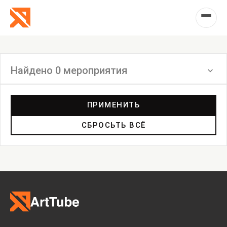
Найдено 0 мероприятия
Фильтр
ПРИМЕНИТЬ
СБРОСЬТЬ ВСЁ
Выставка
Лекция
Фестиваль
Анонс
Мастерские
Дискуссия
Пост-релиз
Пресс-конференция
Маркет