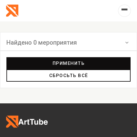
Найдено 0 мероприятия
Фильтр
ПРИМЕНИТЬ
СБРОСЬТЬ ВСЁ
Выставка
Лекция
Фестиваль
Анонс
Мастерские
Дискуссия
Пост-релиз
Пресс-конференция
Маркет