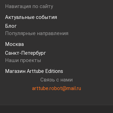
Ярмарка
Навигация по сайту
Интервью
Актуальные события
Open call
Экскурсия
Блог
Дискуссия
Популярные направления
Cosmoscow 2024
Blazar 2024
Москва
Встречи
Санкт-Петербург
Круглый стол
Наши проекты
Магазин Arttube Editions
Связь с нами
arttube.robot@mail.ru