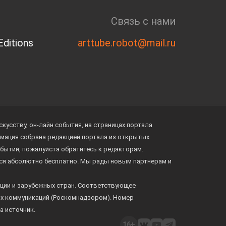
Связь с нами
ditions
arttube.robot@mail.ru
усству, он-лайн события, на страницах портала
ормация собрана редакцией портала из открытых
обытий, пожалуйста обратитесь к редакторам.
тся абсолютно бесплатно. Мы рады новым партнерам и
ции и зарубежных стран. Соответствующее
ых коммуникаций (Роскомнадзором). Номер
а источник.
16+