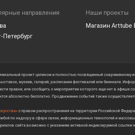
лярные направления
Наши проекты
ва
Магазин Arttube E
-Петербург
уникальный проект целиком и полностью посвященный современному иск
 выставок, музеев, галерей, расписание фестивалей или биеннале. Инф
ести правки, или сообщить о мероприятии которого еще нет в афише с
дится абсолютно бесплатно. Продвижение событий также осуществляе
скусства»
с правом распространения на территории Российской Федера
жбой по надзору в сфере связи, информационных технологий и массов
ериалов сайта возможно с указанием активной индексируемой ссылки н