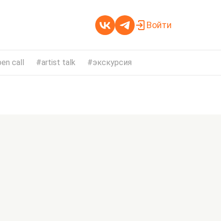
Войти
en call
artist talk
экскурсия