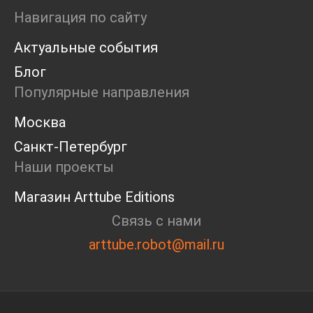
Ярмарка
Навигация по сайту
Интервью
Актуальные события
Open call
Экскурсия
Блог
Дискуссия
Популярные направления
Cosmoscow 2024
Blazar 2024
Москва
Встречи
Санкт-Петербург
Круглый стол
Наши проекты
Магазин Arttube Editions
Связь с нами
arttube.robot@mail.ru