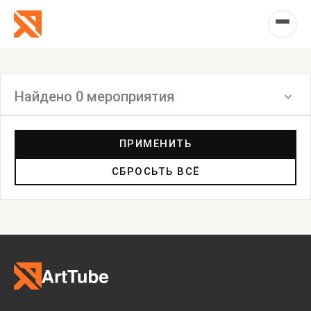
Найдено 0 мероприятия
Фильтр
ПРИМЕНИТЬ
СБРОСЬТЬ ВСЁ
Выставка
Лекция
Фестиваль
Анонс
Мастерские
Дискуссия
Пост-релиз
Пресс-конференция
Маркет