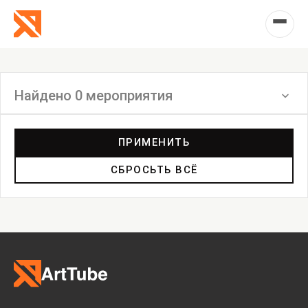
Найдено 0 мероприятия
Фильтр
ПРИМЕНИТЬ
СБРОСЬТЬ ВСЁ
Выставка
Лекция
Фестиваль
Анонс
Мастерские
Дискуссия
Пост-релиз
Пресс-конференция
Маркет