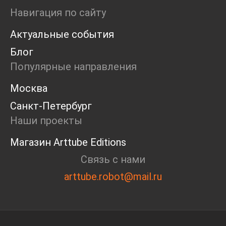
Ярмарка
Навигация по сайту
Интервью
Актуальные события
Open call
Экскурсия
Блог
Дискуссия
Популярные направления
Cosmoscow 2024
Blazar 2024
Москва
Встречи
Санкт-Петербург
Круглый стол
Наши проекты
Магазин Arttube Editions
Связь с нами
arttube.robot@mail.ru