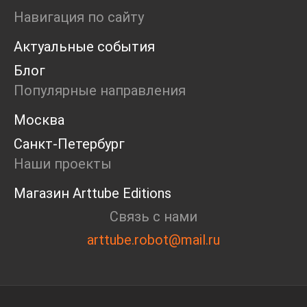
Ярмарка
Навигация по сайту
Интервью
Актуальные события
Open call
Экскурсия
Блог
Дискуссия
Популярные направления
Cosmoscow 2024
Blazar 2024
Москва
Встречи
Санкт-Петербург
Круглый стол
Наши проекты
Магазин Arttube Editions
Связь с нами
arttube.robot@mail.ru