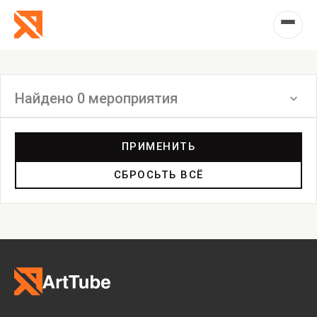
Найдено 0 мероприятия
Фильтр
ПРИМЕНИТЬ
СБРОСЬТЬ ВСЁ
Выставка
Лекция
Фестиваль
Анонс
Мастерские
Дискуссия
Пост-релиз
Пресс-конференция
Маркет