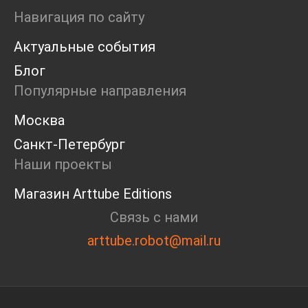
Ярмарка
Навигация по сайту
Интервью
Актуальные события
Open call
Экскурсия
Блог
Дискуссия
Популярные направления
Cosmoscow 2024
Blazar 2024
Москва
Встречи
Санкт-Петербург
Круглый стол
Наши проекты
Магазин Arttube Editions
Связь с нами
arttube.robot@mail.ru