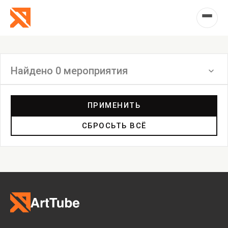
Найдено 0 мероприятия
Фильтр
ПРИМЕНИТЬ
СБРОСЬТЬ ВСЁ
Выставка
Лекция
Фестиваль
Анонс
Мастерские
Дискуссия
Пост-релиз
Пресс-конференция
Маркет