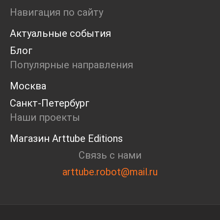
Ярмарка
Навигация по сайту
Интервью
Актуальные события
Open call
Экскурсия
Блог
Дискуссия
Популярные направления
Cosmoscow 2024
Blazar 2024
Москва
Встречи
Санкт-Петербург
Круглый стол
Наши проекты
Магазин Arttube Editions
Связь с нами
arttube.robot@mail.ru