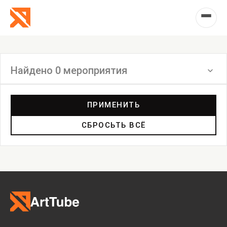
Найдено 0 мероприятия
Фильтр
ПРИМЕНИТЬ
СБРОСЬТЬ ВСЁ
Выставка
Лекция
Фестиваль
Анонс
Мастерские
Дискуссия
Пост-релиз
Пресс-конференция
Маркет