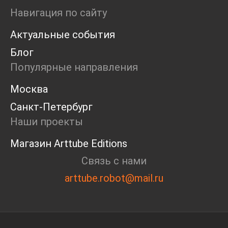
Ярмарка
Навигация по сайту
Интервью
Актуальные события
Open call
Экскурсия
Блог
Дискуссия
Популярные направления
Cosmoscow 2024
Blazar 2024
Москва
Встречи
Санкт-Петербург
Круглый стол
Наши проекты
Магазин Arttube Editions
Связь с нами
arttube.robot@mail.ru