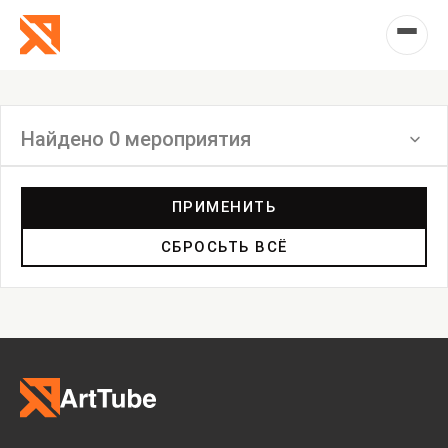
Найдено 0 мероприятия
Фильтр
ПРИМЕНИТЬ
СБРОСЬТЬ ВСЁ
Выставка
Лекция
Фестиваль
Анонс
Мастерские
Дискуссия
Пост-релиз
Пресс-конференция
Маркет