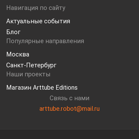
Ярмарка
Навигация по сайту
Интервью
Актуальные события
Open call
Экскурсия
Блог
Дискуссия
Популярные направления
Cosmoscow 2024
Blazar 2024
Москва
Встречи
Санкт-Петербург
Круглый стол
Наши проекты
Магазин Arttube Editions
Связь с нами
arttube.robot@mail.ru