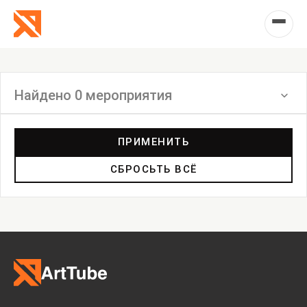
Найдено 0 мероприятия
Фильтр
ПРИМЕНИТЬ
СБРОСЬТЬ ВСЁ
Выставка
Лекция
Фестиваль
Анонс
Мастерские
Дискуссия
Пост-релиз
Пресс-конференция
Маркет