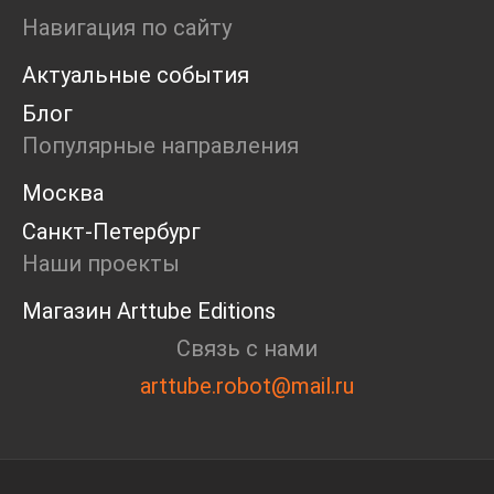
Ярмарка
Навигация по сайту
Интервью
Актуальные события
Open call
Экскурсия
Блог
Дискуссия
Популярные направления
Cosmoscow 2024
Blazar 2024
Москва
Встречи
Санкт-Петербург
Круглый стол
Наши проекты
Магазин Arttube Editions
Связь с нами
arttube.robot@mail.ru