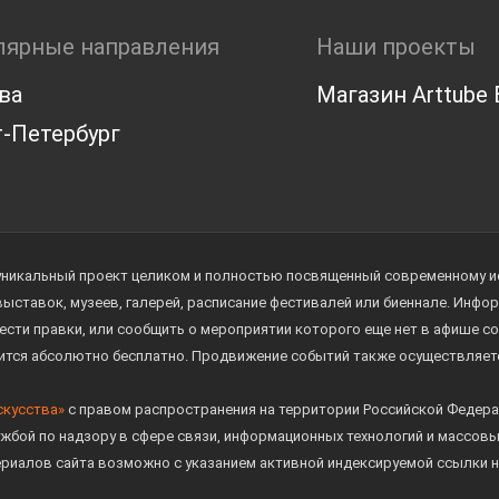
лярные направления
Наши проекты
ва
Магазин Arttube E
-Петербург
уникальный проект целиком и полностью посвященный современному иск
 выставок, музеев, галерей, расписание фестивалей или биеннале. Инф
ести правки, или сообщить о мероприятии которого еще нет в афише с
дится абсолютно бесплатно. Продвижение событий также осуществляе
скусства»
с правом распространения на территории Российской Федера
жбой по надзору в сфере связи, информационных технологий и массов
ериалов сайта возможно с указанием активной индексируемой ссылки н