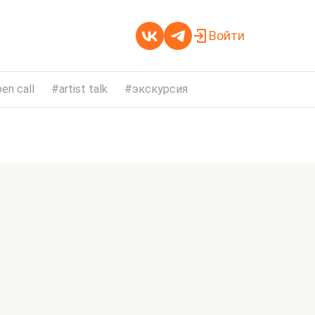
Войти
en call
artist talk
экскурсия