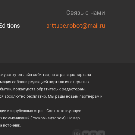
Связь с нами
ditions
arttube.robot@mail.ru
усству, он-лайн события, на страницах портала
ормация собрана редакцией портала из открытых
обытий, пожалуйста обратитесь к редакторам.
тся абсолютно бесплатно. Мы рады новым партнерам и
ции и зарубежных стран. Соответствующее
ых коммуникаций (Роскомнадзором). Номер
а источник.
16+