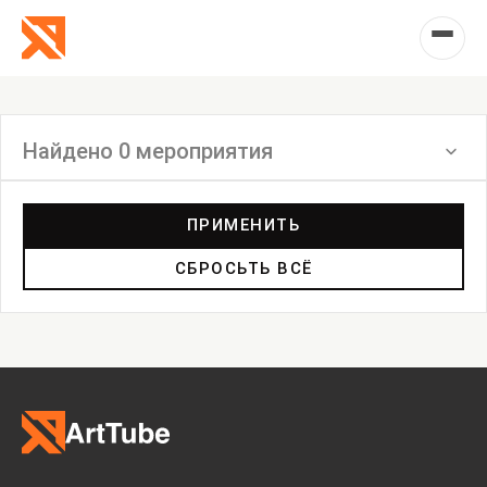
Найдено 0 мероприятия
Фильтр
ПРИМЕНИТЬ
СБРОСЬТЬ ВСЁ
Выставка
Лекция
Фестиваль
Анонс
Мастерские
Дискуссия
Пост-релиз
Пресс-конференция
Маркет