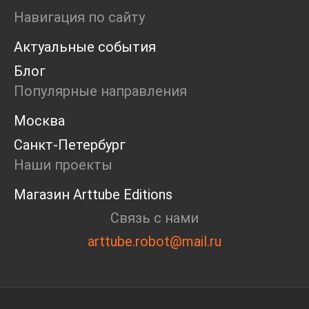
Ярмарка
Навигация по сайту
Интервью
Актуальные события
Open call
Экскурсия
Блог
Дискуссия
Популярные направления
Cosmoscow 2024
Blazar 2024
Москва
Встречи
Санкт-Петербург
Круглый стол
Наши проекты
Магазин Arttube Editions
Связь с нами
arttube.robot@mail.ru