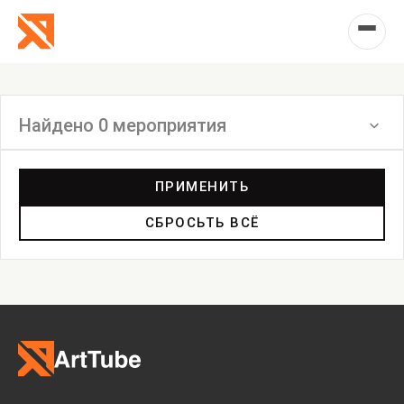
Найдено 0 мероприятия
Фильтр
ПРИМЕНИТЬ
СБРОСЬТЬ ВСЁ
Выставка
Лекция
Фестиваль
Анонс
Мастерские
Дискуссия
Пост-релиз
Пресс-конференция
Маркет