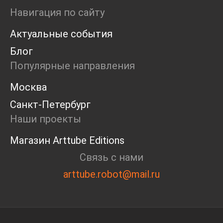
Ярмарка
Навигация по сайту
Интервью
Актуальные события
Open call
Экскурсия
Блог
Дискуссия
Популярные направления
Cosmoscow 2024
Blazar 2024
Москва
Встречи
Санкт-Петербург
Круглый стол
Наши проекты
Магазин Arttube Editions
Связь с нами
arttube.robot@mail.ru