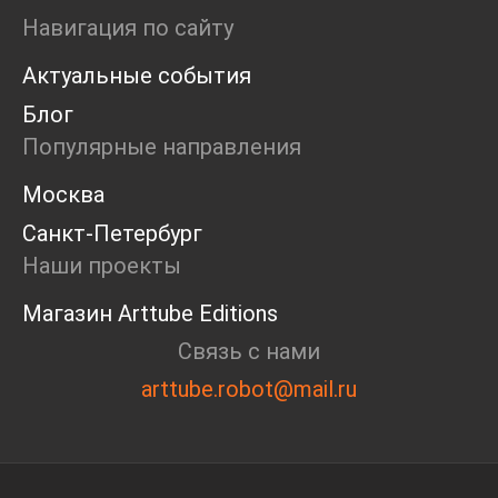
Ярмарка
Навигация по сайту
Интервью
Актуальные события
Open call
Экскурсия
Блог
Дискуссия
Популярные направления
Cosmoscow 2024
Blazar 2024
Москва
Встречи
Санкт-Петербург
Круглый стол
Наши проекты
Магазин Arttube Editions
Связь с нами
arttube.robot@mail.ru