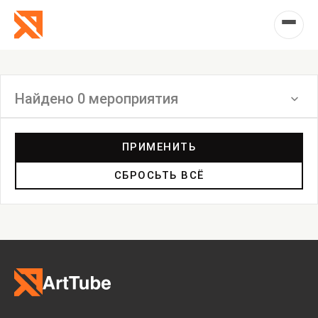
Найдено 0 мероприятия
Фильтр
ПРИМЕНИТЬ
СБРОСЬТЬ ВСЁ
Выставка
Лекция
Фестиваль
Анонс
Мастерские
Дискуссия
Пост-релиз
Пресс-конференция
Маркет