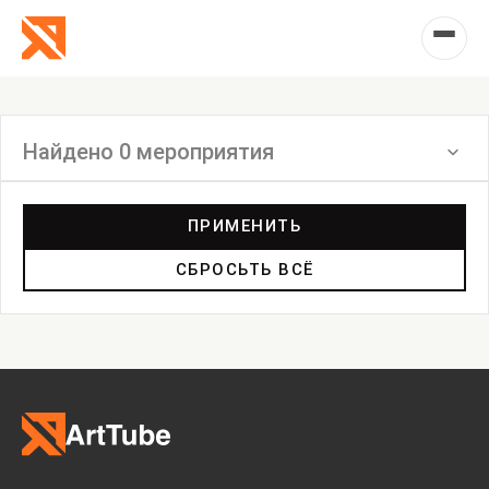
Найдено 0 мероприятия
Фильтр
ПРИМЕНИТЬ
СБРОСЬТЬ ВСЁ
Выставка
Лекция
Фестиваль
Анонс
Мастерские
Дискуссия
Пост-релиз
Пресс-конференция
Маркет