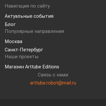
Ярмарка
Навигация по сайту
Интервью
Актуальные события
Open call
Экскурсия
Блог
Дискуссия
Популярные направления
Cosmoscow 2024
Blazar 2024
Москва
Встречи
Санкт-Петербург
Круглый стол
Наши проекты
Магазин Arttube Editions
Связь с нами
arttube.robot@mail.ru