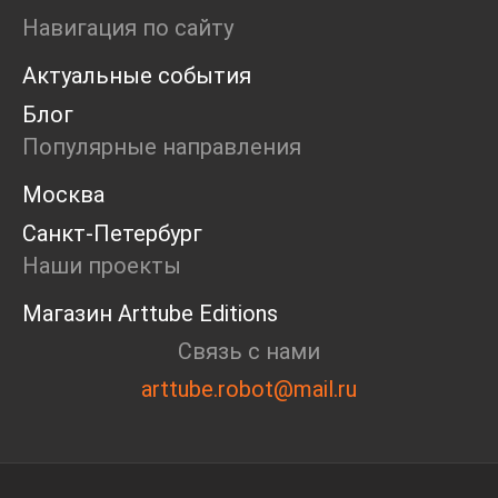
Ярмарка
Навигация по сайту
Интервью
Актуальные события
Open call
Экскурсия
Блог
Дискуссия
Популярные направления
Cosmoscow 2024
Blazar 2024
Москва
Встречи
Санкт-Петербург
Круглый стол
Наши проекты
Магазин Arttube Editions
Связь с нами
arttube.robot@mail.ru