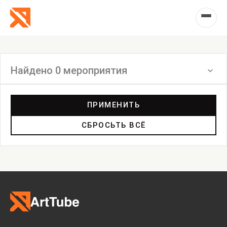
Найдено 0 мероприятия
Фильтр
ПРИМЕНИТЬ
СБРОСЬТЬ ВСЁ
Выставка
Лекция
Фестиваль
Анонс
Мастерские
Дискуссия
Пост-релиз
Пресс-конференция
Маркет