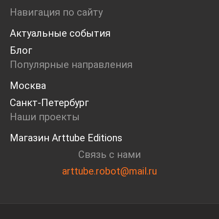
Ярмарка
Навигация по сайту
Интервью
Актуальные события
Open call
Экскурсия
Блог
Дискуссия
Популярные направления
Cosmoscow 2024
Blazar 2024
Москва
Встречи
Санкт-Петербург
Круглый стол
Наши проекты
Магазин Arttube Editions
Связь с нами
arttube.robot@mail.ru