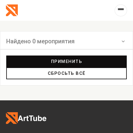
Найдено 0 мероприятия
Фильтр
ПРИМЕНИТЬ
СБРОСЬТЬ ВСЁ
Выставка
Лекция
Фестиваль
Анонс
Мастерские
Дискуссия
Пост-релиз
Пресс-конференция
Маркет