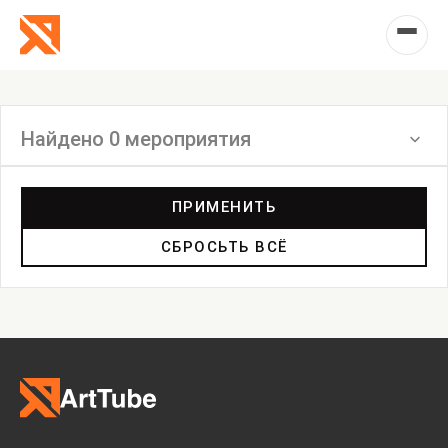
Найдено 0 мероприятия
Фильтр
ПРИМЕНИТЬ
СБРОСЬТЬ ВСЁ
Выставка
Лекция
Фестиваль
Анонс
Мастерские
Дискуссия
Пост-релиз
Пресс-конференция
Маркет