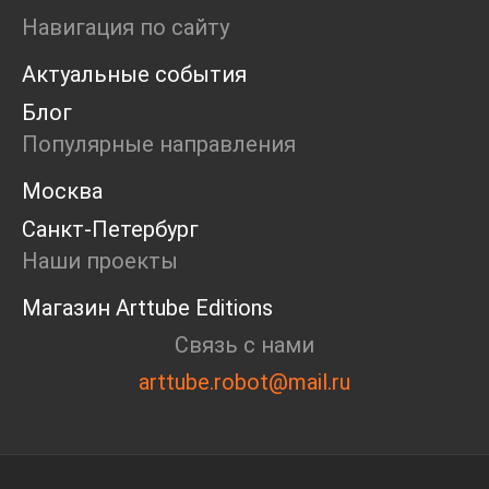
Ярмарка
Навигация по сайту
Интервью
Актуальные события
Open call
Экскурсия
Блог
Дискуссия
Популярные направления
Cosmoscow 2024
Blazar 2024
Москва
Встречи
Санкт-Петербург
Круглый стол
Наши проекты
Магазин Arttube Editions
Связь с нами
arttube.robot@mail.ru