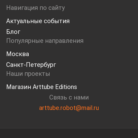
Ярмарка
Навигация по сайту
Интервью
Актуальные события
Open call
Экскурсия
Блог
Дискуссия
Популярные направления
Cosmoscow 2024
Blazar 2024
Москва
Встречи
Санкт-Петербург
Круглый стол
Наши проекты
Магазин Arttube Editions
Связь с нами
arttube.robot@mail.ru