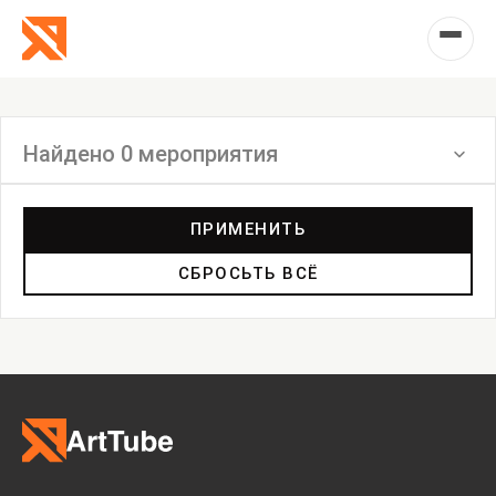
Найдено 0 мероприятия
Фильтр
ПРИМЕНИТЬ
СБРОСЬТЬ ВСЁ
Выставка
Лекция
Фестиваль
Анонс
Мастерские
Дискуссия
Пост-релиз
Пресс-конференция
Маркет