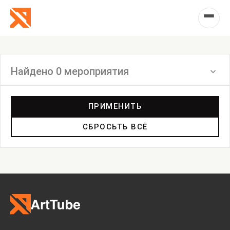
Найдено 0 мероприятия
Фильтр
ПРИМЕНИТЬ
СБРОСЬТЬ ВСЁ
Выставка
Лекция
Фестиваль
Анонс
Мастерские
Дискуссия
Пост-релиз
Пресс-конференция
Маркет