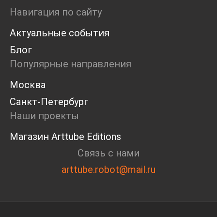
Ярмарка
Навигация по сайту
Интервью
Актуальные события
Open call
Экскурсия
Блог
Дискуссия
Популярные направления
Cosmoscow 2024
Blazar 2024
Москва
Встречи
Санкт-Петербург
Круглый стол
Наши проекты
Магазин Arttube Editions
Связь с нами
arttube.robot@mail.ru