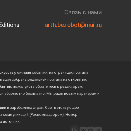
Связь с нами
ditions
arttube.robot@mail.ru
усству, он-лайн события, на страницах портала
ормация собрана редакцией портала из открытых
обытий, пожалуйста обратитесь к редакторам.
тся абсолютно бесплатно. Мы рады новым партнерам и
ции и зарубежных стран. Соответствующее
ых коммуникаций (Роскомнадзором). Номер
а источник.
16+