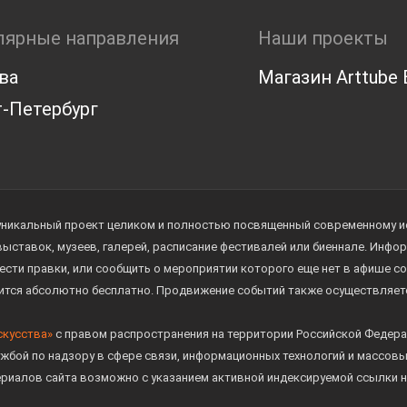
лярные направления
Наши проекты
ва
Магазин Arttube E
-Петербург
уникальный проект целиком и полностью посвященный современному иск
 выставок, музеев, галерей, расписание фестивалей или биеннале. Инф
ести правки, или сообщить о мероприятии которого еще нет в афише с
дится абсолютно бесплатно. Продвижение событий также осуществляе
скусства»
с правом распространения на территории Российской Федера
жбой по надзору в сфере связи, информационных технологий и массов
ериалов сайта возможно с указанием активной индексируемой ссылки н