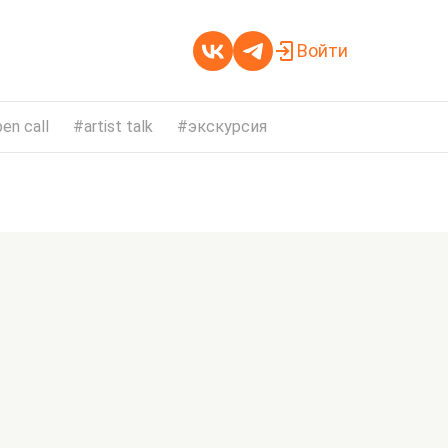
Войти
en call
artist talk
экскурсия