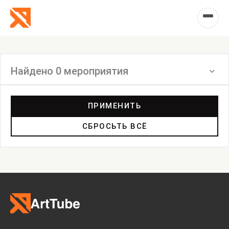
Найдено 0 мероприятия
Фильтр
ПРИМЕНИТЬ
СБРОСЬТЬ ВСЁ
Выставка
Лекция
Фестиваль
Анонс
Мастерские
Дискуссия
Пост-релиз
Пресс-конференция
Маркет