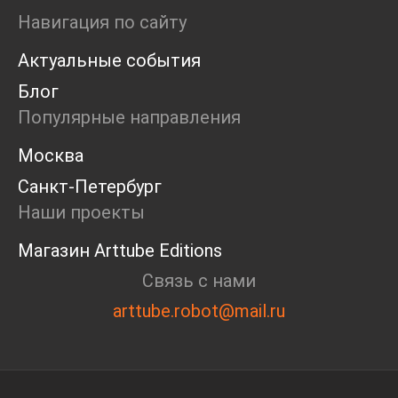
Ярмарка
Навигация по сайту
Интервью
Актуальные события
Open call
Экскурсия
Блог
Дискуссия
Популярные направления
Cosmoscow 2024
Blazar 2024
Москва
Встречи
Санкт-Петербург
Круглый стол
Наши проекты
Магазин Arttube Editions
Связь с нами
arttube.robot@mail.ru