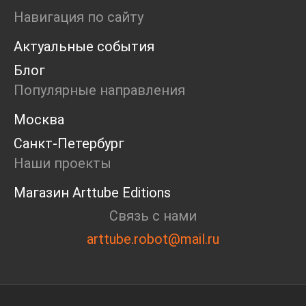
Ярмарка
Навигация по сайту
Интервью
Актуальные события
Open call
Экскурсия
Блог
Дискуссия
Популярные направления
Cosmoscow 2024
Blazar 2024
Москва
Встречи
Санкт-Петербург
Круглый стол
Наши проекты
Магазин Arttube Editions
Связь с нами
arttube.robot@mail.ru