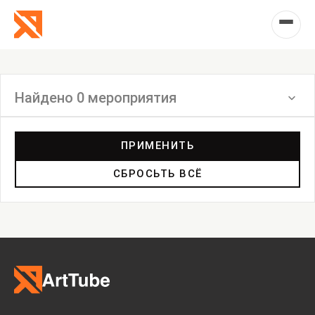
Найдено 0 мероприятия
Фильтр
ПРИМЕНИТЬ
СБРОСЬТЬ ВСЁ
Выставка
Лекция
Фестиваль
Анонс
Мастерские
Дискуссия
Пост-релиз
Пресс-конференция
Маркет