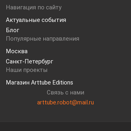
Ярмарка
Навигация по сайту
Интервью
Актуальные события
Open call
Экскурсия
Блог
Дискуссия
Популярные направления
Cosmoscow 2024
Blazar 2024
Москва
Встречи
Санкт-Петербург
Круглый стол
Наши проекты
Магазин Arttube Editions
Связь с нами
arttube.robot@mail.ru