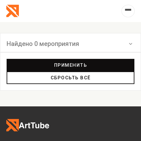
Найдено 0 мероприятия
Фильтр
ПРИМЕНИТЬ
СБРОСЬТЬ ВСЁ
Выставка
Лекция
Фестиваль
Анонс
Мастерские
Дискуссия
Пост-релиз
Пресс-конференция
Маркет