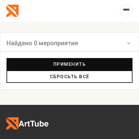
Найдено 0 мероприятия
Фильтр
ПРИМЕНИТЬ
СБРОСЬТЬ ВСЁ
Выставка
Лекция
Фестиваль
Анонс
Мастерские
Дискуссия
Пост-релиз
Пресс-конференция
Маркет