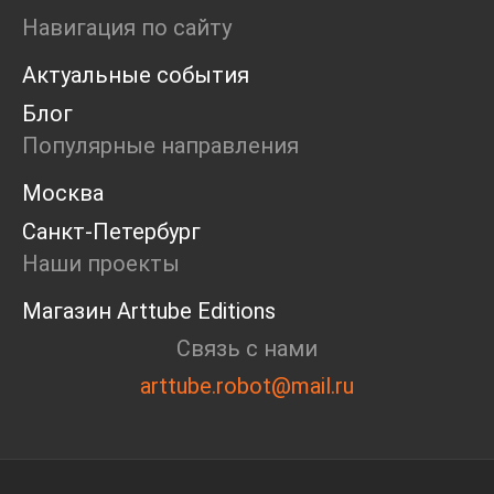
Ярмарка
Навигация по сайту
Интервью
Актуальные события
Open call
Экскурсия
Блог
Дискуссия
Популярные направления
Cosmoscow 2024
Blazar 2024
Москва
Встречи
Санкт-Петербург
Круглый стол
Наши проекты
Магазин Arttube Editions
Связь с нами
arttube.robot@mail.ru