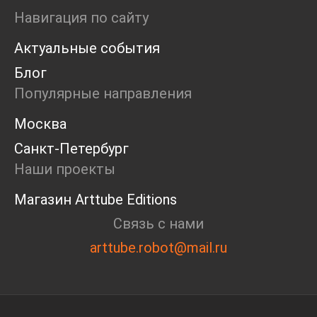
Ярмарка
Навигация по сайту
Интервью
Актуальные события
Open call
Экскурсия
Блог
Дискуссия
Популярные направления
Cosmoscow 2024
Blazar 2024
Москва
Встречи
Санкт-Петербург
Круглый стол
Наши проекты
Магазин Arttube Editions
Связь с нами
arttube.robot@mail.ru