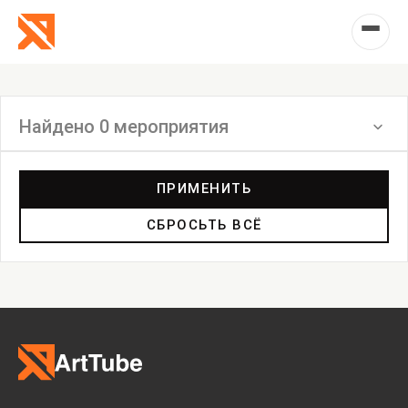
Найдено 0 мероприятия
Фильтр
ПРИМЕНИТЬ
СБРОСЬТЬ ВСЁ
Выставка
Лекция
Фестиваль
Анонс
Мастерские
Дискуссия
Пост-релиз
Пресс-конференция
Маркет