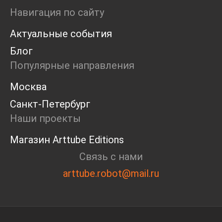
Ярмарка
Навигация по сайту
Интервью
Актуальные события
Open call
Экскурсия
Блог
Дискуссия
Популярные направления
Cosmoscow 2024
Blazar 2024
Москва
Встречи
Санкт-Петербург
Круглый стол
Наши проекты
Магазин Arttube Editions
Связь с нами
arttube.robot@mail.ru