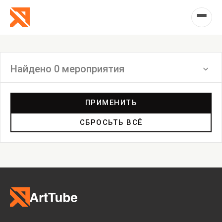
Найдено 0 мероприятия
Фильтр
ПРИМЕНИТЬ
СБРОСЬТЬ ВСЁ
Выставка
Лекция
Фестиваль
Анонс
Мастерские
Дискуссия
Пост-релиз
Пресс-конференция
Маркет